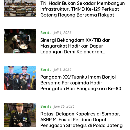
TNI Hadir Bukan Sekadar Membangun
Infrastruktur, TMMD Ke-129 Perkuat
Gotong Royong Bersama Rakyat
Berita
Juli 1, 2026
Sinergi Bekangdam XX/TIB dan
Masyarakat Hadirkan Dapur
Lapangan Demi Kelancaran
Pembangunan Jembatan Bailey di
Palembayan
Berita
Juli 1, 2026
Pangdam XX/Tuanku Imam Bonjol
Bersama Forkopimda Hadiri
Peringatan Hari Bhayangkara Ke-80
di Istana Gubernur Sumatera Barat
Berita
Juni 26, 2026
Rotasi Delapan Kapolres di Sumbar,
AKBP M. Faisal Perdana Dapat
Penugasan Strategis di Polda Jateng