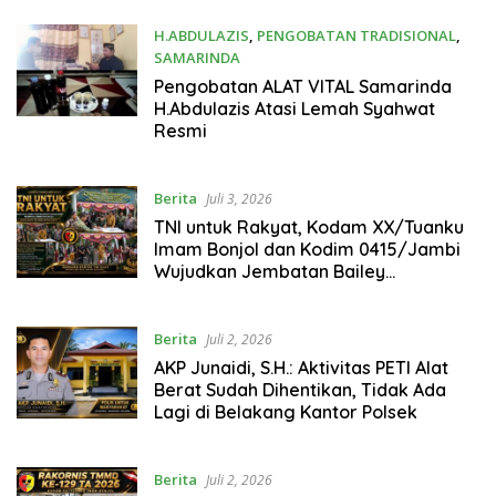
H.ABDULAZIS
,
PENGOBATAN TRADISIONAL
,
SAMARINDA
Juli 23, 2026
Pengobatan ALAT VITAL Samarinda
H.Abdulazis Atasi Lemah Syahwat
Resmi
Berita
Juli 3, 2026
TNI untuk Rakyat, Kodam XX/Tuanku
Imam Bonjol dan Kodim 0415/Jambi
Wujudkan Jembatan Bailey
Penghubung Harapan Warga Batang
Hari
Berita
Juli 2, 2026
AKP Junaidi, S.H.: Aktivitas PETI Alat
Berat Sudah Dihentikan, Tidak Ada
Lagi di Belakang Kantor Polsek
Berita
Juli 2, 2026