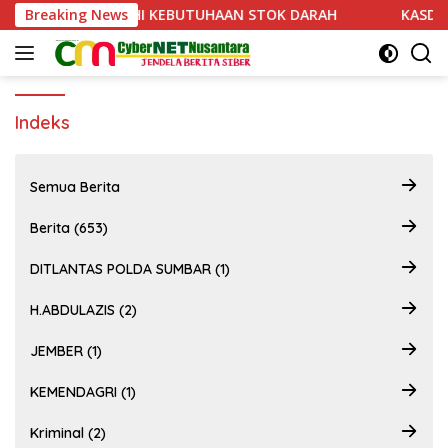
Langsung
ENDONOR PENUHI KEBUTUHAAN STOK DARAH
Breaking News
KASDAM XX
ke
konten
Indeks
Semua Berita
Berita (653)
DITLANTAS POLDA SUMBAR (1)
H.ABDULAZIS (2)
JEMBER (1)
KEMENDAGRI (1)
Kriminal (2)