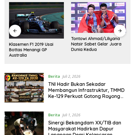
Tontowi Ahmad/Liliyana
,
Natsir Sabet Gelar Juara
Klasemen F1 2019 Usai
Dunia Kedua
Bottas Menangi GP
Australia
Berita
Juli 2, 2026
TNI Hadir Bukan Sekadar
Membangun Infrastruktur, TMMD
Ke-129 Perkuat Gotong Royong
Bersama Rakyat
Berita
Juli 1, 2026
Sinergi Bekangdam XX/TIB dan
Masyarakat Hadirkan Dapur
Lapangan Demi Kelancaran