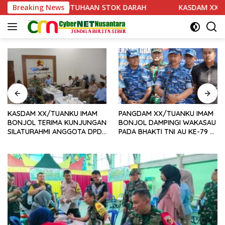
Langsung
KEBUTUHAAN STOK DARAH
Breaking News
KASDAM XX/TUANKU IMAM BON
ke
konten
KASDAM XX/TUANKU IMAM
PANGDAM XX/TUANKU IMAM
BONJOL TERIMA KUNJUNGAN
BONJOL DAMPINGI WAKASAU
SILATURAHMI ANGGOTA DPD
PADA BHAKTI TNI AU KE-79 DI
RI H. IRMAN GUSMAN, S.E.,
LANUD SUTAN SJAHRIR
M.B.A., DI MAKODAM