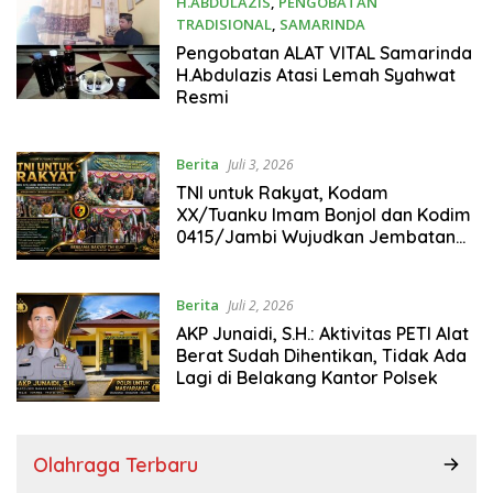
H.ABDULAZIS
,
PENGOBATAN
TRADISIONAL
,
SAMARINDA
Juli 23, 2026
Pengobatan ALAT VITAL Samarinda
H.Abdulazis Atasi Lemah Syahwat
Resmi
Berita
Juli 3, 2026
TNI untuk Rakyat, Kodam
XX/Tuanku Imam Bonjol dan Kodim
0415/Jambi Wujudkan Jembatan
Bailey Penghubung Harapan
Warga Batang Hari
Berita
Juli 2, 2026
AKP Junaidi, S.H.: Aktivitas PETI Alat
Berat Sudah Dihentikan, Tidak Ada
Lagi di Belakang Kantor Polsek
Olahraga Terbaru