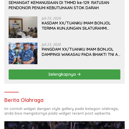
SEMANGAT KEMANUSIAAN DI TMMD ke-129: RATUSAN
PENDONOR PENUHI KEBUTUHAAN STOK DARAH
Juli 23, 2026
KASDAM XX/TUANKU IMAM BONJOL
TERIMA KUNJUNGAN SILATURAHMI
ANGGOTA DPD RI H. IRMAN GUSMAN, S.E.,
M.B.A., DI MAKODAM
Juli 23, 2026
PANGDAM XX/TUANKU IMAM BONJOL
DAMPINGI WAKASAU PADA BHAKTI TNI AU
KE-79 DI LANUD SUTAN SJAHRIR
Selengkapnya
Berita Olahraga
Ini contoh widget dengan style gallery pada kategori olahraga,
anda bisa mengaturnya pada widget recent post wpberita.