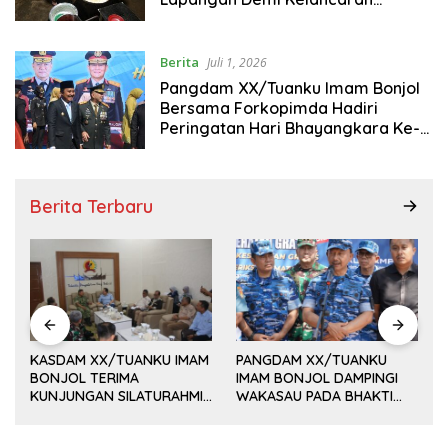
Pembangunan Jembatan Bailey di
Palembayan
Berita
Juli 1, 2026
Pangdam XX/Tuanku Imam Bonjol
Bersama Forkopimda Hadiri
Peringatan Hari Bhayangkara Ke-
80 di Istana Gubernur Sumatera
Barat
Berita Terbaru
KASDAM XX/TUANKU IMAM
PANGDAM XX/TUANKU
BONJOL TERIMA
IMAM BONJOL DAMPINGI
KUNJUNGAN SILATURAHMI
WAKASAU PADA BHAKTI
AH
ANGGOTA DPD RI H. IRMAN
TNI AU KE-79 DI LANUD
GUSMAN, S.E., M.B.A., DI
SUTAN SJAHRIR