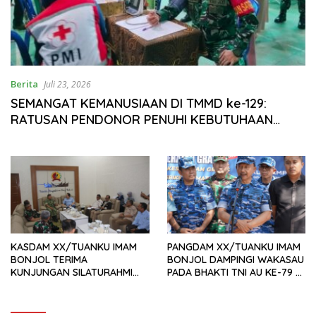
Berita
Juli 23, 2026
SEMANGAT KEMANUSIAAN DI TMMD ke-129:
RATUSAN PENDONOR PENUHI KEBUTUHAAN
STOK DARAH
KASDAM XX/TUANKU IMAM
PANGDAM XX/TUANKU IMAM
BONJOL TERIMA
BONJOL DAMPINGI WAKASAU
KUNJUNGAN SILATURAHMI
PADA BHAKTI TNI AU KE-79 DI
ANGGOTA DPD RI H. IRMAN
LANUD SUTAN SJAHRIR
GUSMAN, S.E., M.B.A., DI
MAKODAM