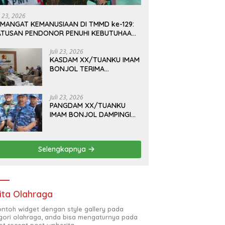
i 23, 2026
EMANGAT KEMANUSIAAN DI TMMD ke-129:
ATUSAN PENDONOR PENUHI KEBUTUHAAN
TOK DARAH
Juli 23, 2026
KASDAM XX/TUANKU IMAM
BONJOL TERIMA
KUNJUNGAN SILATURAHMI
ANGGOTA DPD RI H. IRMAN
GUSMAN, S.E., M.B.A., DI
Juli 23, 2026
MAKODAM
PANGDAM XX/TUANKU
IMAM BONJOL DAMPINGI
WAKASAU PADA BHAKTI
TNI AU KE-79 DI LANUD
SUTAN SJAHRIR
Selengkapnya
ita Olahraga
contoh widget dengan style gallery pada
gori olahraga, anda bisa mengaturnya pada
et recent post wpberita.