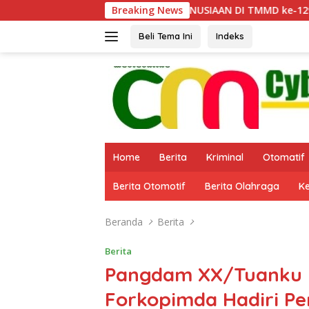
Langsung
USIAAN DI TMMD ke-129: RATUSAN PENDONOR PENUHI KEBUT
Breaking News
ke
konten
Beli Tema Ini
Indeks
Home
Berita
Kriminal
Otomatif
Berita Otomotif
Berita Olahraga
K
Beranda
Berita
Berita
Pangdam XX/Tuanku 
Forkopimda Hadiri P