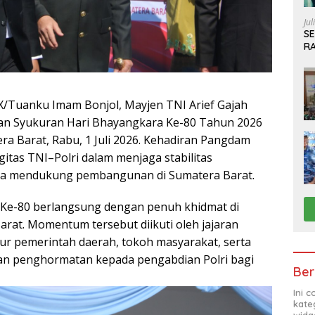
Jul
S
R
S
/Tuanku Imam Bonjol, Mayjen TNI Arief Gajah
 dan Syukuran Hari Bhayangkara Ke-80 Tahun 2026
ra Barat, Rabu, 1 Juli 2026. Kehadiran Pangdam
gitas TNI–Polri dalam menjaga stabilitas
rta mendukung pembangunan di Sumatera Barat.
 Ke-80 berlangsung dengan penuh khidmat di
rat. Momentum tersebut diikuti oleh jajaran
sur pemerintah daerah, tokoh masyarakat, serta
an penghormatan kepada pengabdian Polri bagi
Ber
Ini 
kate
widg