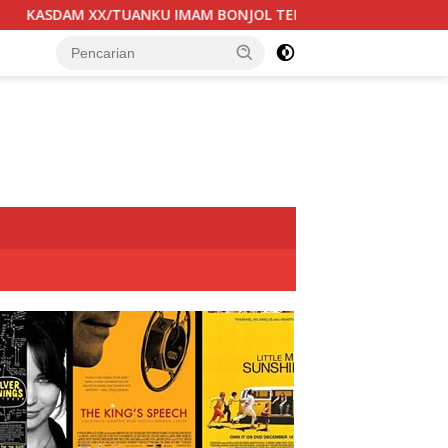
RIMA KUNJUNGAN SILATURAHMI ANGGOTA DPD RI H. IRMAN GUSM