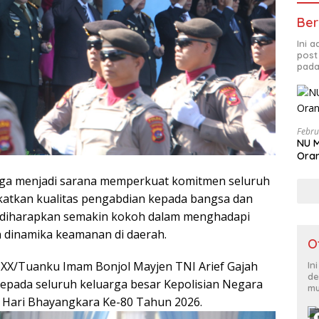
Ber
Ini 
post
pada
Febru
NU M
Oran
ga menjadi sarana memperkuat komitmen seluruh
tkan kualitas pengabdian kepada bangsa dan
lin diharapkan semakin kokoh dalam menghadapi
dinamika keamanan di daerah.
O
XX/Tuanku Imam Bonjol Mayjen TNI Arief Gajah
In
de
pada seluruh keluarga besar Kepolisian Negara
mu
 Hari Bhayangkara Ke-80 Tahun 2026.