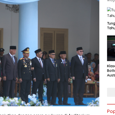
Tung
Tahu
Klas
Bott
Aust
Pop