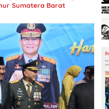
rnur Sumatera Barat
B
In
an