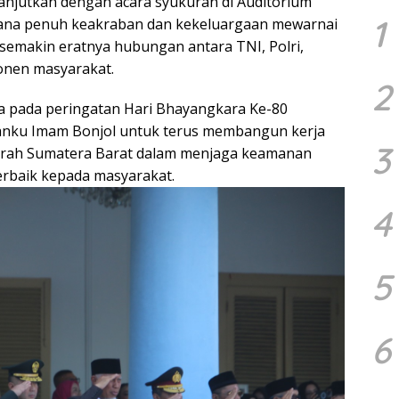
lanjutkan dengan acara syukuran di Auditorium
1
sana penuh keakraban dan kekeluargaan mewarnai
 semakin eratnya hubungan antara TNI, Polri,
onen masyarakat.
2
a pada peringatan Hari Bhayangkara Ke-80
ku Imam Bonjol untuk terus membangun kerja
3
erah Sumatera Barat dalam menjaga keamanan
erbaik kepada masyarakat.
4
5
6