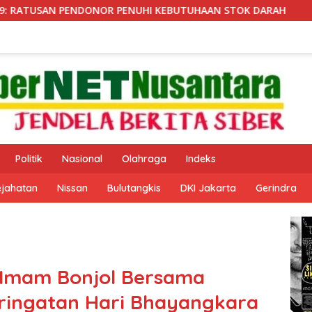
UHAAN STOK DARAH
KASDAM XX/TUANKU IMAM BONJOL TE
Politik
Nasional
Olahraga
Indeks
ejahatan
Nissan
Bulutangkis
DKI Jakarta
Gerindra
Imam Bonjol Bersama
eringatan Hari Bhayangkara