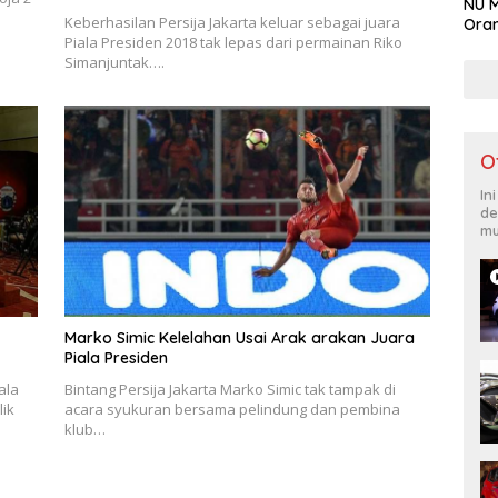
NU M
Keberhasilan Persija Jakarta keluar sebagai juara
Oran
Piala Presiden 2018 tak lepas dari permainan Riko
Simanjuntak….
O
In
de
mu
Marko Simic Kelelahan Usai Arak arakan Juara
Piala Presiden
ala
Bintang Persija Jakarta Marko Simic tak tampak di
lik
acara syukuran bersama pelindung dan pembina
klub…