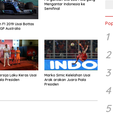
Mengantar Indonesia ke
Semifinal
Pop
 F1 2019 Usai Bottas
GP Australia
1
2
3
ersija Laku Keras Usai
Marko Simic Kelelahan Usai
ala Presiden
Arak arakan Juara Piala
Presiden
4
5