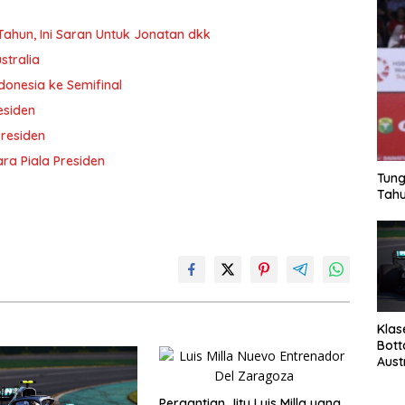
 Tahun, Ini Saran Untuk Jonatan dkk
stralia
ndonesia ke Semifinal
esiden
Presiden
ra Piala Presiden
Tung
Tahu
Klas
Bott
Aust
Pergantian Jitu Luis Milla yang