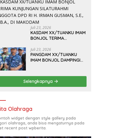
Juli 23, 2026
KASDAM XX/TUANKU IMAM
BONJOL TERIMA
KUNJUNGAN SILATURAHMI
ANGGOTA DPD RI H. IRMAN
Juli 23, 2026
PANGDAM XX/TUANKU
GUSMAN, S.E., M.B.A., DI
IMAM BONJOL DAMPINGI
MAKODAM
WAKASAU PADA BHAKTI
TNI AU KE-79 DI LANUD
SUTAN SJAHRIR
Selengkapnya
ita Olahraga
contoh widget dengan style gallery pada
gori olahraga, anda bisa mengaturnya pada
et recent post wpberita.