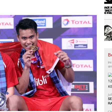
B
In
an
Jul
S
R
S