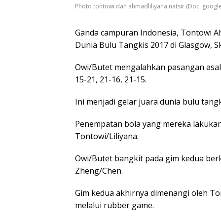
Photo tontowi dan ahmadliliyana natsir (Doc. google
Ganda campuran Indonesia, Tontowi Ah
Dunia Bulu Tangkis 2017 di Glasgow, Sk
Owi/Butet mengalahkan pasangan asal 
15-21, 21-16, 21-15.
Ini menjadi gelar juara dunia bulu tang
Penempatan bola yang mereka lakukan
Tontowi/Liliyana.
Owi/Butet bangkit pada gim kedua ber
Zheng/Chen.
Gim kedua akhirnya dimenangi oleh Ton
melalui rubber game.