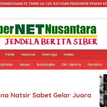
MD ke-129: RATUSAN PENDONOR PENUHI KEBUTUHAAN STOK D
Politik
Nasional
Olahraga
Indeks
ejahatan
Nissan
Bulutangkis
DKI Jakarta
Gerindra
na Natsir Sabet Gelar Juara