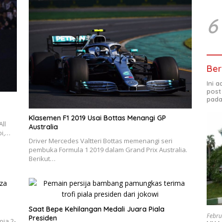
6
Ber
Ini 
post
pada
Klasemen F1 2019 Usai Bottas Menangi GP
ll
Australia
bi,…
Driver Mercedes Valtteri Bottas memenangi seri
pembuka Formula 1 2019 dalam Grand Prix Australia.
Berikut…
Saat Bepe Kehilangan Medali Juara Piala
Febru
Presiden
ja 2-