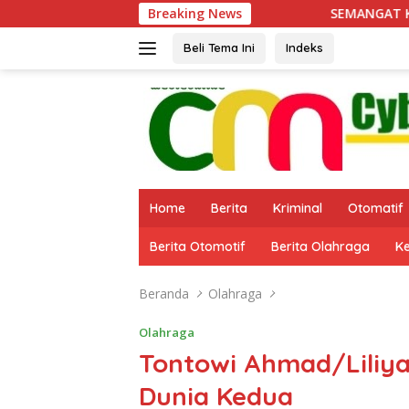
Langsung
Breaking News
SEMANGAT KEMANUSIAAN DI TM
ke
konten
Beli Tema Ini
Indeks
Home
Berita
Kriminal
Otomatif
Berita Otomotif
Berita Olahraga
K
Beranda
Olahraga
Olahraga
Tontowi Ahmad/Liliya
Dunia Kedua