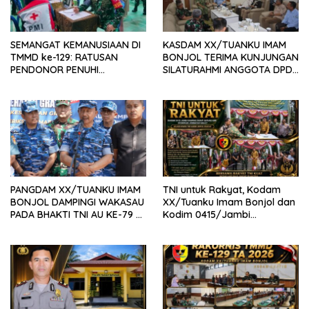
SEMANGAT KEMANUSIAAN DI
KASDAM XX/TUANKU IMAM
TMMD ke-129: RATUSAN
BONJOL TERIMA KUNJUNGAN
PENDONOR PENUHI
SILATURAHMI ANGGOTA DPD
KEBUTUHAAN STOK DARAH
RI H. IRMAN GUSMAN, S.E.,
M.B.A., DI MAKODAM
PANGDAM XX/TUANKU IMAM
TNI untuk Rakyat, Kodam
BONJOL DAMPINGI WAKASAU
XX/Tuanku Imam Bonjol dan
PADA BHAKTI TNI AU KE-79 DI
Kodim 0415/Jambi
LANUD SUTAN SJAHRIR
Wujudkan Jembatan Bailey
Penghubung Harapan Warga
Batang Hari