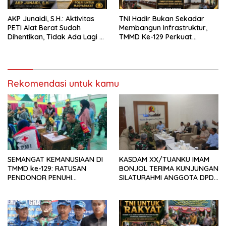
AKP Junaidi, S.H.: Aktivitas
TNI Hadir Bukan Sekadar
PETI Alat Berat Sudah
Membangun Infrastruktur,
Dihentikan, Tidak Ada Lagi di
TMMD Ke-129 Perkuat
Belakang Kantor Polsek
Gotong Royong Bersama
Rakyat
Rekomendasi untuk kamu
SEMANGAT KEMANUSIAAN DI
KASDAM XX/TUANKU IMAM
TMMD ke-129: RATUSAN
BONJOL TERIMA KUNJUNGAN
PENDONOR PENUHI
SILATURAHMI ANGGOTA DPD
KEBUTUHAAN STOK DARAH
RI H. IRMAN GUSMAN, S.E.,
M.B.A., DI MAKODAM