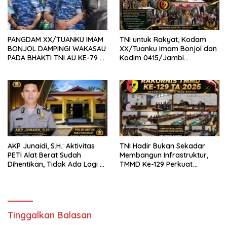
PANGDAM XX/TUANKU IMAM
TNI untuk Rakyat, Kodam
BONJOL DAMPINGI WAKASAU
XX/Tuanku Imam Bonjol dan
PADA BHAKTI TNI AU KE-79 DI
Kodim 0415/Jambi
LANUD SUTAN SJAHRIR
Wujudkan Jembatan Bailey
Penghubung Harapan Warga
Batang Hari
AKP Junaidi, S.H.: Aktivitas
TNI Hadir Bukan Sekadar
PETI Alat Berat Sudah
Membangun Infrastruktur,
Dihentikan, Tidak Ada Lagi di
TMMD Ke-129 Perkuat
Belakang Kantor Polsek
Gotong Royong Bersama
Rakyat
Tinggalkan Balasan