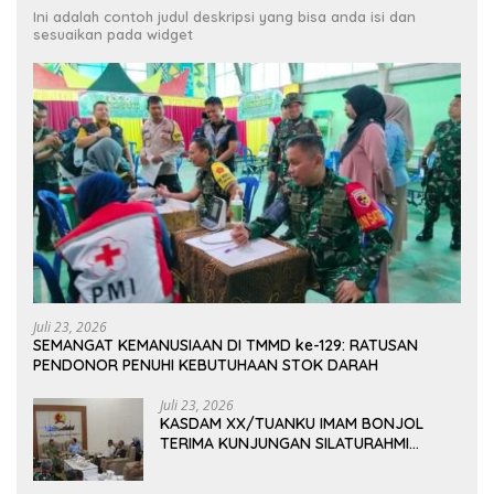
Ini adalah contoh judul deskripsi yang bisa anda isi dan
sesuaikan pada widget
Juli 23, 2026
SEMANGAT KEMANUSIAAN DI TMMD ke-129: RATUSAN
PENDONOR PENUHI KEBUTUHAAN STOK DARAH
Juli 23, 2026
KASDAM XX/TUANKU IMAM BONJOL
TERIMA KUNJUNGAN SILATURAHMI
ANGGOTA DPD RI H. IRMAN GUSMAN, S.E.,
M.B.A., DI MAKODAM