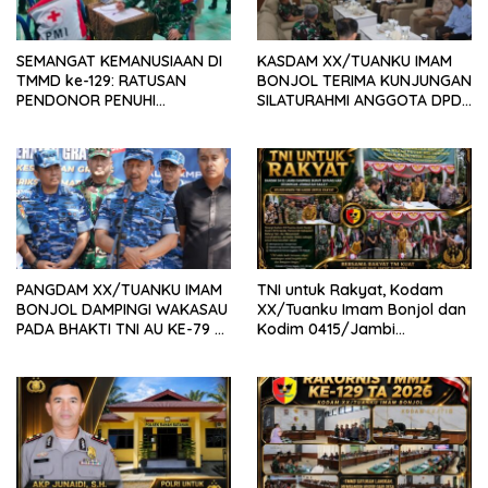
SEMANGAT KEMANUSIAAN DI
KASDAM XX/TUANKU IMAM
TMMD ke-129: RATUSAN
BONJOL TERIMA KUNJUNGAN
PENDONOR PENUHI
SILATURAHMI ANGGOTA DPD
KEBUTUHAAN STOK DARAH
RI H. IRMAN GUSMAN, S.E.,
M.B.A., DI MAKODAM
PANGDAM XX/TUANKU IMAM
TNI untuk Rakyat, Kodam
BONJOL DAMPINGI WAKASAU
XX/Tuanku Imam Bonjol dan
PADA BHAKTI TNI AU KE-79 DI
Kodim 0415/Jambi
LANUD SUTAN SJAHRIR
Wujudkan Jembatan Bailey
Penghubung Harapan Warga
Batang Hari