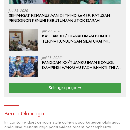
Juli 23, 2026
SEMANGAT KEMANUSIAAN DI TMMD ke-129: RATUSAN
PENDONOR PENUHI KEBUTUHAAN STOK DARAH
Juli 23, 2026
KASDAM XX/TUANKU IMAM BONJOL
TERIMA KUNJUNGAN SILATURAHMI
ANGGOTA DPD RI H. IRMAN GUSMAN, S.E.,
M.B.A., DI MAKODAM
Juli 23, 2026
PANGDAM XX/TUANKU IMAM BONJOL
DAMPINGI WAKASAU PADA BHAKTI TNI AU
KE-79 DI LANUD SUTAN SJAHRIR
Selengkapnya
Berita Olahraga
Ini contoh widget dengan style gallery pada kategori olahraga,
anda bisa mengaturnya pada widget recent post wpberita.