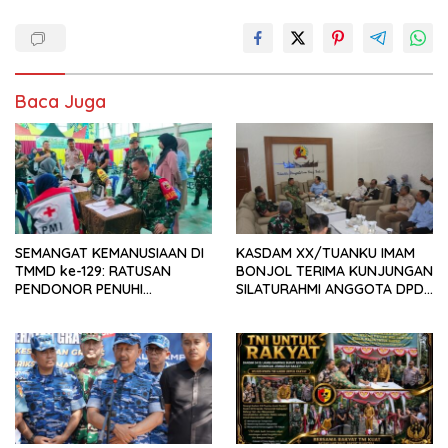
Baca Juga
SEMANGAT KEMANUSIAAN DI
KASDAM XX/TUANKU IMAM
TMMD ke-129: RATUSAN
BONJOL TERIMA KUNJUNGAN
PENDONOR PENUHI
SILATURAHMI ANGGOTA DPD
KEBUTUHAAN STOK DARAH
RI H. IRMAN GUSMAN, S.E.,
M.B.A., DI MAKODAM