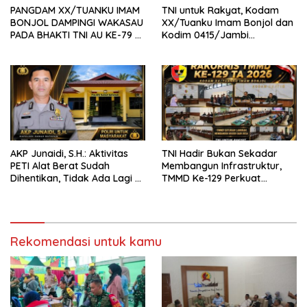
PANGDAM XX/TUANKU IMAM
TNI untuk Rakyat, Kodam
BONJOL DAMPINGI WAKASAU
XX/Tuanku Imam Bonjol dan
PADA BHAKTI TNI AU KE-79 DI
Kodim 0415/Jambi
LANUD SUTAN SJAHRIR
Wujudkan Jembatan Bailey
Penghubung Harapan Warga
Batang Hari
AKP Junaidi, S.H.: Aktivitas
TNI Hadir Bukan Sekadar
PETI Alat Berat Sudah
Membangun Infrastruktur,
Dihentikan, Tidak Ada Lagi di
TMMD Ke-129 Perkuat
Belakang Kantor Polsek
Gotong Royong Bersama
Rakyat
Rekomendasi untuk kamu