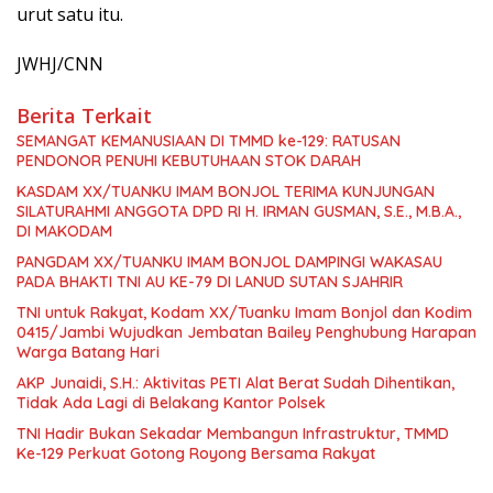
urut satu itu.
JWHJ/CNN
Berita Terkait
SEMANGAT KEMANUSIAAN DI TMMD ke-129: RATUSAN
PENDONOR PENUHI KEBUTUHAAN STOK DARAH
KASDAM XX/TUANKU IMAM BONJOL TERIMA KUNJUNGAN
SILATURAHMI ANGGOTA DPD RI H. IRMAN GUSMAN, S.E., M.B.A.,
DI MAKODAM
PANGDAM XX/TUANKU IMAM BONJOL DAMPINGI WAKASAU
PADA BHAKTI TNI AU KE-79 DI LANUD SUTAN SJAHRIR
TNI untuk Rakyat, Kodam XX/Tuanku Imam Bonjol dan Kodim
0415/Jambi Wujudkan Jembatan Bailey Penghubung Harapan
Warga Batang Hari
AKP Junaidi, S.H.: Aktivitas PETI Alat Berat Sudah Dihentikan,
Tidak Ada Lagi di Belakang Kantor Polsek
TNI Hadir Bukan Sekadar Membangun Infrastruktur, TMMD
Ke-129 Perkuat Gotong Royong Bersama Rakyat