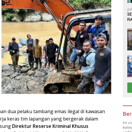
Jul
S
R
S
an dua pelaku tambang emas ilegal di kawasan
Ber
rja keras tim lapangan yang bergerak dalam
Ini 
ngsung
Direktur Reserse Kriminal Khusus
kate
widg