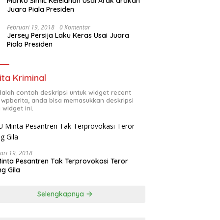
Marko Simic Kelelahan Usai Arak arakan
Juara Piala Presiden
Februari 19, 2018
0 Komentar
Jersey Persija Laku Keras Usai Juara
Piala Presiden
ita Kriminal
adalah contoh deskripsi untuk widget recent
 wpberita, anda bisa memasukkan deskripsi
 widget ini.
ari 19, 2018
inta Pesantren Tak Terprovokasi Teror
g Gila
Selengkapnya