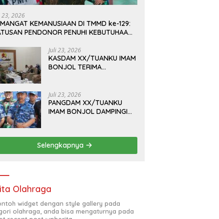
i 23, 2026
EMANGAT KEMANUSIAAN DI TMMD ke-129:
ATUSAN PENDONOR PENUHI KEBUTUHAAN
TOK DARAH
Juli 23, 2026
KASDAM XX/TUANKU IMAM
BONJOL TERIMA
KUNJUNGAN SILATURAHMI
ANGGOTA DPD RI H. IRMAN
GUSMAN, S.E., M.B.A., DI
Juli 23, 2026
MAKODAM
PANGDAM XX/TUANKU
IMAM BONJOL DAMPINGI
WAKASAU PADA BHAKTI
TNI AU KE-79 DI LANUD
SUTAN SJAHRIR
Selengkapnya
ita Olahraga
contoh widget dengan style gallery pada
gori olahraga, anda bisa mengaturnya pada
et recent post wpberita.