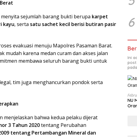
5
 Berat
a menyita sejumlah barang bukti berupa
karpet
6
ri kayu
, serta
satu sachet kecil berisi butiran pasir
proses evakuasi menuju Mapolres Pasaman Barat.
Ber
idak mudah karena medan curam dan akses jalan
Ini 
komitmen membawa seluruh barang bukti untuk
post
pada
legal, tim juga menghancurkan pondok serta
Febru
NU M
erapkan
Oran
n menjelaskan bahwa kedua pelaku dijerat
or 3 Tahun 2020
tentang Perubahan
009 tentang Pertambangan Mineral dan