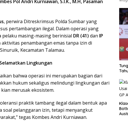
mbes Pol Andri Kurniawan, S.I.K., M.H, Pasaman
us
, perwira Ditreskrimsus Polda Sumbar yang
sus pertambangan ilegal. Dalam operasi yang
ua pelaku masing-masing berinisial
DR (41)
dan
IP
 aktivitas penambangan emas tanpa izin di
 Sinuruik, Kecamatan Talamau.
 Selamatkan Lingkungan
Tung
Tahu
ikan bahwa operasi ini merupakan bagian dari
kan hukum sekaligus melindungi lingkungan dari
 kian merusak ekosistem.
oleransi praktik tambang ilegal dalam bentuk apa
Klas
Bott
 soal pelanggaran izin, tetapi menyangkut
Aust
yarakat,” tegas Kombes Andri Kurniawan.