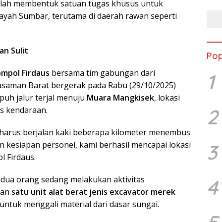
lah membentuk satuan tugas khusus untuk
layah Sumbar, terutama di daerah rawan seperti
an Sulit
Pop
mpol Firdaus
bersama tim gabungan dari
1
Pasaman Barat bergerak pada Rabu (29/10/2025)
puh jalur terjal menuju
Muara Mangkisek
, lokasi
2
s kendaraan.
m harus berjalan kaki beberapa kilometer menembus
n kesiapan personel, kami berhasil mencapai lokasi
3
 Firdaus.
i dua orang sedang melakukan aktivitas
4
kan
satu unit alat berat jenis excavator merek
ntuk menggali material dari dasar sungai.