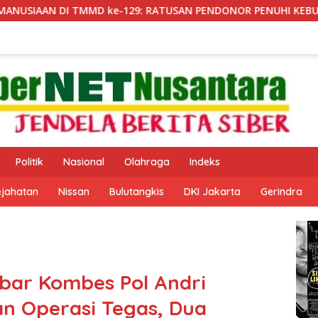
ke-129: RATUSAN PENDONOR PENUHI KEBUTUHAAN STOK DARA
Politik
Nasional
Olahraga
Indeks
ejahatan
Nissan
Bulutangkis
DKI Jakarta
Gerindra
bar Kombes Pol Andri
an Operasi Tegas, Dua