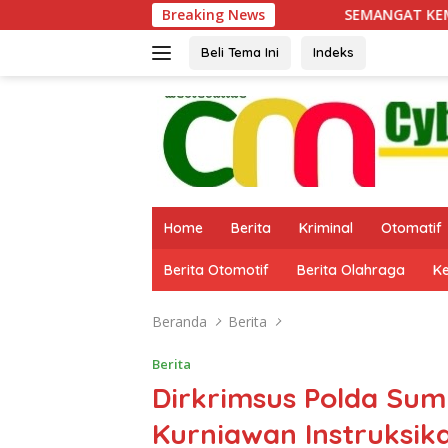
Langsung
Breaking News
SEMANGAT KEMANUSIAAN DI TMMD 
ke
konten
Beli Tema Ini
Indeks
Home
Berita
Kriminal
Otomatif
Berita Otomotif
Berita Olahraga
K
Beranda
Berita
Berita
Dirkrimsus Polda Sum
Kurniawan Instruksik