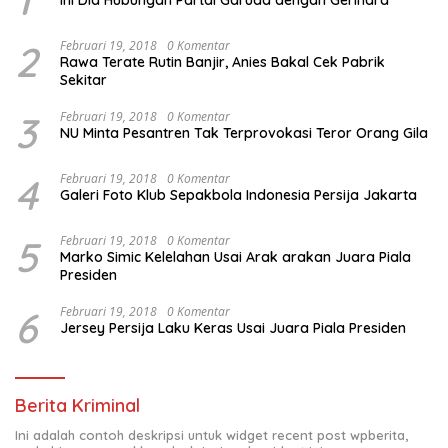
1
Ini Dia Hubungan Partai Garuda dengan Gerindra
2
Februari 19, 2018
0 Komentar
Rawa Terate Rutin Banjir, Anies Bakal Cek Pabrik
Sekitar
3
Februari 19, 2018
0 Komentar
NU Minta Pesantren Tak Terprovokasi Teror Orang Gila
4
Februari 19, 2018
0 Komentar
Galeri Foto Klub Sepakbola Indonesia Persija Jakarta
5
Februari 19, 2018
0 Komentar
Marko Simic Kelelahan Usai Arak arakan Juara Piala
Presiden
6
Februari 19, 2018
0 Komentar
Jersey Persija Laku Keras Usai Juara Piala Presiden
Berita Kriminal
Ini adalah contoh deskripsi untuk widget recent post wpberita,