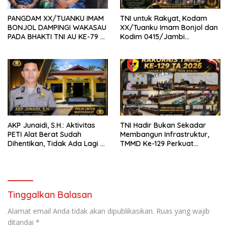
PANGDAM XX/TUANKU IMAM
TNI untuk Rakyat, Kodam
BONJOL DAMPINGI WAKASAU
XX/Tuanku Imam Bonjol dan
PADA BHAKTI TNI AU KE-79 DI
Kodim 0415/Jambi
LANUD SUTAN SJAHRIR
Wujudkan Jembatan Bailey
Penghubung Harapan Warga
Batang Hari
AKP Junaidi, S.H.: Aktivitas
TNI Hadir Bukan Sekadar
PETI Alat Berat Sudah
Membangun Infrastruktur,
Dihentikan, Tidak Ada Lagi di
TMMD Ke-129 Perkuat
Belakang Kantor Polsek
Gotong Royong Bersama
Rakyat
Tinggalkan Balasan
Alamat email Anda tidak akan dipublikasikan.
Ruas yang wajib
ditandai
*