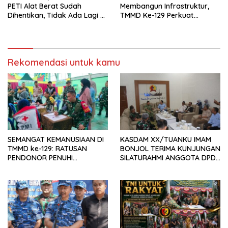
PETI Alat Berat Sudah
Membangun Infrastruktur,
Dihentikan, Tidak Ada Lagi di
TMMD Ke-129 Perkuat
Belakang Kantor Polsek
Gotong Royong Bersama
Rakyat
Rekomendasi untuk kamu
SEMANGAT KEMANUSIAAN DI
KASDAM XX/TUANKU IMAM
TMMD ke-129: RATUSAN
BONJOL TERIMA KUNJUNGAN
PENDONOR PENUHI
SILATURAHMI ANGGOTA DPD
KEBUTUHAAN STOK DARAH
RI H. IRMAN GUSMAN, S.E.,
M.B.A., DI MAKODAM