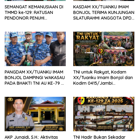
SEMANGAT KEMANUSIAAN DI
KASDAM XX/TUANKU IMAM
TMMD ke-129: RATUSAN
BONJOL TERIMA KUNJUNGAN
PENDONOR PENUHI
SILATURAHMI ANGGOTA DPD
KEBUTUHAAN STOK DARAH
RI H. IRMAN GUSMAN, S.E.,
M.B.A., DI MAKODAM
PANGDAM XX/TUANKU IMAM
TNI untuk Rakyat, Kodam
BONJOL DAMPINGI WAKASAU
XX/Tuanku Imam Bonjol dan
PADA BHAKTI TNI AU KE-79 DI
Kodim 0415/Jambi
LANUD SUTAN SJAHRIR
Wujudkan Jembatan Bailey
Penghubung Harapan Warga
Batang Hari
AKP Junaidi, S.H.: Aktivitas
TNI Hadir Bukan Sekadar