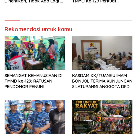
Dihentikan, Tidak Ada Lagi di
TMMD Ke-129 Perkuat
Belakang Kantor Polsek
Gotong Royong Bersama
Rakyat
Rekomendasi untuk kamu
SEMANGAT KEMANUSIAAN DI
KASDAM XX/TUANKU IMAM
TMMD ke-129: RATUSAN
BONJOL TERIMA KUNJUNGAN
PENDONOR PENUHI
SILATURAHMI ANGGOTA DPD
KEBUTUHAAN STOK DARAH
RI H. IRMAN GUSMAN, S.E.,
M.B.A., DI MAKODAM