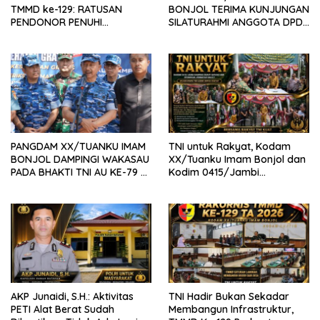
TMMD ke-129: RATUSAN
BONJOL TERIMA KUNJUNGAN
PENDONOR PENUHI
SILATURAHMI ANGGOTA DPD
KEBUTUHAAN STOK DARAH
RI H. IRMAN GUSMAN, S.E.,
M.B.A., DI MAKODAM
PANGDAM XX/TUANKU IMAM
TNI untuk Rakyat, Kodam
BONJOL DAMPINGI WAKASAU
XX/Tuanku Imam Bonjol dan
PADA BHAKTI TNI AU KE-79 DI
Kodim 0415/Jambi
LANUD SUTAN SJAHRIR
Wujudkan Jembatan Bailey
Penghubung Harapan Warga
Batang Hari
AKP Junaidi, S.H.: Aktivitas
TNI Hadir Bukan Sekadar
PETI Alat Berat Sudah
Membangun Infrastruktur,