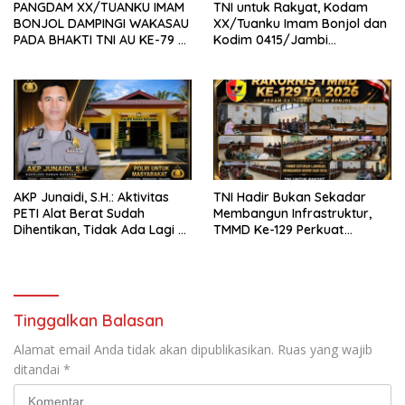
PANGDAM XX/TUANKU IMAM
TNI untuk Rakyat, Kodam
BONJOL DAMPINGI WAKASAU
XX/Tuanku Imam Bonjol dan
PADA BHAKTI TNI AU KE-79 DI
Kodim 0415/Jambi
LANUD SUTAN SJAHRIR
Wujudkan Jembatan Bailey
Penghubung Harapan Warga
Batang Hari
AKP Junaidi, S.H.: Aktivitas
TNI Hadir Bukan Sekadar
PETI Alat Berat Sudah
Membangun Infrastruktur,
Dihentikan, Tidak Ada Lagi di
TMMD Ke-129 Perkuat
Belakang Kantor Polsek
Gotong Royong Bersama
Rakyat
Tinggalkan Balasan
Alamat email Anda tidak akan dipublikasikan.
Ruas yang wajib
ditandai
*