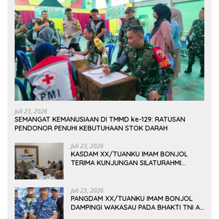
Juli 23, 2026
SEMANGAT KEMANUSIAAN DI TMMD ke-129: RATUSAN
PENDONOR PENUHI KEBUTUHAAN STOK DARAH
Juli 23, 2026
KASDAM XX/TUANKU IMAM BONJOL
TERIMA KUNJUNGAN SILATURAHMI
ANGGOTA DPD RI H. IRMAN GUSMAN, S.E.,
M.B.A., DI MAKODAM
Juli 23, 2026
PANGDAM XX/TUANKU IMAM BONJOL
DAMPINGI WAKASAU PADA BHAKTI TNI AU
KE-79 DI LANUD SUTAN SJAHRIR