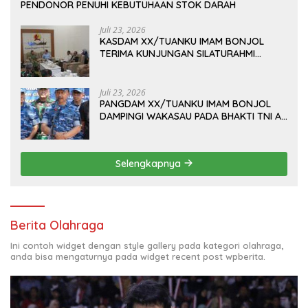
PENDONOR PENUHI KEBUTUHAAN STOK DARAH
Juli 23, 2026
KASDAM XX/TUANKU IMAM BONJOL
TERIMA KUNJUNGAN SILATURAHMI
ANGGOTA DPD RI H. IRMAN GUSMAN, S.E.,
M.B.A., DI MAKODAM
Juli 23, 2026
PANGDAM XX/TUANKU IMAM BONJOL
DAMPINGI WAKASAU PADA BHAKTI TNI AU
KE-79 DI LANUD SUTAN SJAHRIR
Selengkapnya
Berita Olahraga
Ini contoh widget dengan style gallery pada kategori olahraga,
anda bisa mengaturnya pada widget recent post wpberita.