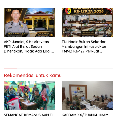
LANUD SUTAN SJAHRIR
Wujudkan Jembatan Bailey
Penghubung Harapan Warga
Batang Hari
AKP Junaidi, S.H.: Aktivitas
TNI Hadir Bukan Sekadar
PETI Alat Berat Sudah
Membangun Infrastruktur,
Dihentikan, Tidak Ada Lagi di
TMMD Ke-129 Perkuat
Belakang Kantor Polsek
Gotong Royong Bersama
Rakyat
Rekomendasi untuk kamu
SEMANGAT KEMANUSIAAN DI
KASDAM XX/TUANKU IMAM