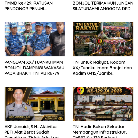
TMMD ke-129: RATUSAN
BONJOL TERIMA KUNJUNGAN
PENDONOR PENUHI
SILATURAHMI ANGGOTA DPD
KEBUTUHAAN STOK DARAH
RI H. IRMAN GUSMAN, S.E.,
M.B.A., DI MAKODAM
PANGDAM XX/TUANKU IMAM
TNI untuk Rakyat, Kodam
BONJOL DAMPINGI WAKASAU
XX/Tuanku Imam Bonjol dan
PADA BHAKTI TNI AU KE-79 DI
Kodim 0415/Jambi
LANUD SUTAN SJAHRIR
Wujudkan Jembatan Bailey
Penghubung Harapan Warga
Batang Hari
AKP Junaidi, S.H.: Aktivitas
TNI Hadir Bukan Sekadar
PETI Alat Berat Sudah
Membangun Infrastruktur,
Dihentikan, Tidak Ada Lagi di
TMMD Ke-129 Perkuat