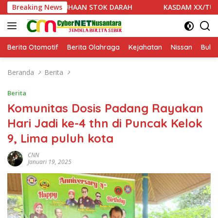
Langsung
TUHAAN STOK DARAH
Breaking News
KASDAM XX/TUANKU IMAM BONJOL 
ke
konten
Berita Otomotif
Berita Olahraga
Kejahatan
Nissan
Bulut
Beranda
Berita
Berita
Komunitas Dosis Padang Rayakan
Hari Jadi ke-4 thn di Puncak Kelok
9, Lima puluh kota
CNN
Januari 19, 2025