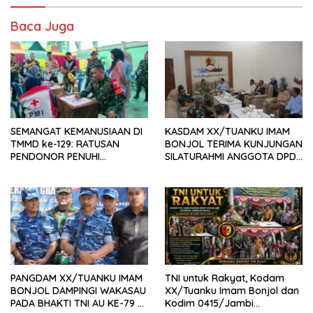
Baca Juga
SEMANGAT KEMANUSIAAN DI
KASDAM XX/TUANKU IMAM
TMMD ke-129: RATUSAN
BONJOL TERIMA KUNJUNGAN
PENDONOR PENUHI
SILATURAHMI ANGGOTA DPD
KEBUTUHAAN STOK DARAH
RI H. IRMAN GUSMAN, S.E.,
M.B.A., DI MAKODAM
PANGDAM XX/TUANKU IMAM
TNI untuk Rakyat, Kodam
BONJOL DAMPINGI WAKASAU
XX/Tuanku Imam Bonjol dan
PADA BHAKTI TNI AU KE-79 DI
Kodim 0415/Jambi