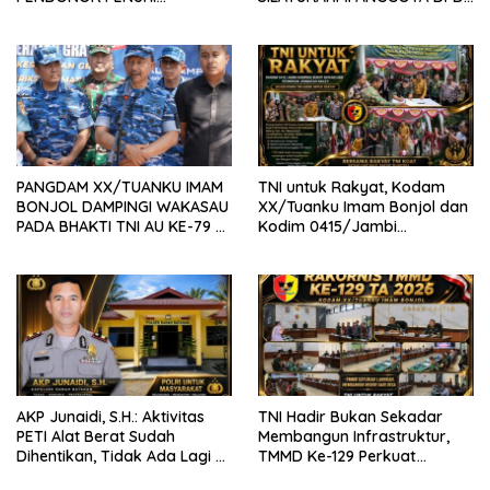
KEBUTUHAAN STOK DARAH
RI H. IRMAN GUSMAN, S.E.,
M.B.A., DI MAKODAM
PANGDAM XX/TUANKU IMAM
TNI untuk Rakyat, Kodam
BONJOL DAMPINGI WAKASAU
XX/Tuanku Imam Bonjol dan
PADA BHAKTI TNI AU KE-79 DI
Kodim 0415/Jambi
LANUD SUTAN SJAHRIR
Wujudkan Jembatan Bailey
Penghubung Harapan Warga
Batang Hari
AKP Junaidi, S.H.: Aktivitas
TNI Hadir Bukan Sekadar
PETI Alat Berat Sudah
Membangun Infrastruktur,
Dihentikan, Tidak Ada Lagi di
TMMD Ke-129 Perkuat
Belakang Kantor Polsek
Gotong Royong Bersama