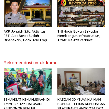
Batang Hari
AKP Junaidi, S.H.: Aktivitas
TNI Hadir Bukan Sekadar
PETI Alat Berat Sudah
Membangun Infrastruktur,
Dihentikan, Tidak Ada Lagi di
TMMD Ke-129 Perkuat
Belakang Kantor Polsek
Gotong Royong Bersama
Rakyat
Rekomendasi untuk kamu
SEMANGAT KEMANUSIAAN DI
KASDAM XX/TUANKU IMAM
TMMD ke-129: RATUSAN
BONJOL TERIMA KUNJUNGAN
PENDONOR PENUHI
SILATURAHMI ANGGOTA DPD