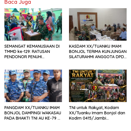
Baca Juga
SEMANGAT KEMANUSIAAN DI
KASDAM XX/TUANKU IMAM
TMMD ke-129: RATUSAN
BONJOL TERIMA KUNJUNGAN
PENDONOR PENUHI
SILATURAHMI ANGGOTA DPD
KEBUTUHAAN STOK DARAH
RI H. IRMAN GUSMAN, S.E.,
M.B.A., DI MAKODAM
PANGDAM XX/TUANKU IMAM
TNI untuk Rakyat, Kodam
BONJOL DAMPINGI WAKASAU
XX/Tuanku Imam Bonjol dan
PADA BHAKTI TNI AU KE-79 DI
Kodim 0415/Jambi
LANUD SUTAN SJAHRIR
Wujudkan Jembatan Bailey
Penghubung Harapan Warga