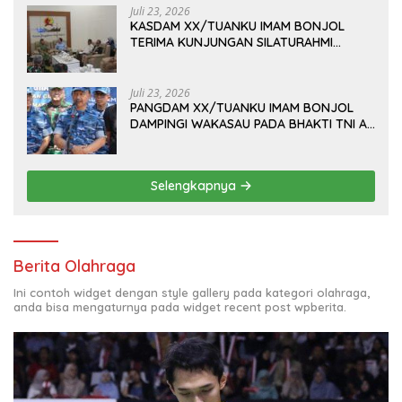
Juli 23, 2026
KASDAM XX/TUANKU IMAM BONJOL
TERIMA KUNJUNGAN SILATURAHMI
ANGGOTA DPD RI H. IRMAN GUSMAN, S.E.,
M.B.A., DI MAKODAM
Juli 23, 2026
PANGDAM XX/TUANKU IMAM BONJOL
DAMPINGI WAKASAU PADA BHAKTI TNI AU
KE-79 DI LANUD SUTAN SJAHRIR
Selengkapnya
Berita Olahraga
Ini contoh widget dengan style gallery pada kategori olahraga,
anda bisa mengaturnya pada widget recent post wpberita.