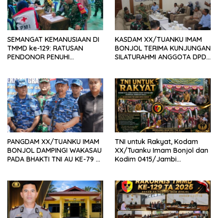
SEMANGAT KEMANUSIAAN DI
KASDAM XX/TUANKU IMAM
TMMD ke-129: RATUSAN
BONJOL TERIMA KUNJUNGAN
PENDONOR PENUHI
SILATURAHMI ANGGOTA DPD
KEBUTUHAAN STOK DARAH
RI H. IRMAN GUSMAN, S.E.,
M.B.A., DI MAKODAM
PANGDAM XX/TUANKU IMAM
TNI untuk Rakyat, Kodam
BONJOL DAMPINGI WAKASAU
XX/Tuanku Imam Bonjol dan
PADA BHAKTI TNI AU KE-79 DI
Kodim 0415/Jambi
LANUD SUTAN SJAHRIR
Wujudkan Jembatan Bailey
Penghubung Harapan Warga
Batang Hari