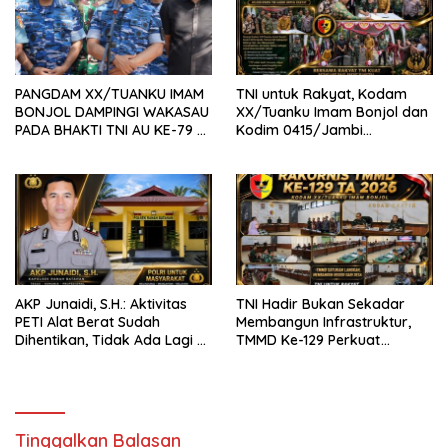
PANGDAM XX/TUANKU IMAM
TNI untuk Rakyat, Kodam
BONJOL DAMPINGI WAKASAU
XX/Tuanku Imam Bonjol dan
PADA BHAKTI TNI AU KE-79 DI
Kodim 0415/Jambi
LANUD SUTAN SJAHRIR
Wujudkan Jembatan Bailey
Penghubung Harapan Warga
Batang Hari
AKP Junaidi, S.H.: Aktivitas
TNI Hadir Bukan Sekadar
PETI Alat Berat Sudah
Membangun Infrastruktur,
Dihentikan, Tidak Ada Lagi di
TMMD Ke-129 Perkuat
Belakang Kantor Polsek
Gotong Royong Bersama
Rakyat
Tinggalkan Balasan