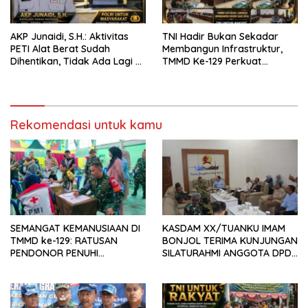
AKP Junaidi, S.H.: Aktivitas
TNI Hadir Bukan Sekadar
PETI Alat Berat Sudah
Membangun Infrastruktur,
Dihentikan, Tidak Ada Lagi di
TMMD Ke-129 Perkuat
Belakang Kantor Polsek
Gotong Royong Bersama
Rakyat
Rekomendasi untuk kamu
SEMANGAT KEMANUSIAAN DI
KASDAM XX/TUANKU IMAM
TMMD ke-129: RATUSAN
BONJOL TERIMA KUNJUNGAN
PENDONOR PENUHI
SILATURAHMI ANGGOTA DPD
KEBUTUHAAN STOK DARAH
RI H. IRMAN GUSMAN, S.E.,
M.B.A., DI MAKODAM