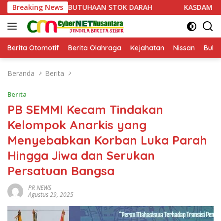
Langsung
 KEBUTUHAAN STOK DARAH
Breaking News
KASDAM XX/TUANKU IMAM BO
ke
konten
Berita Otomotif
Berita Olahraga
Kejahatan
Nissan
Bulut
Beranda
Berita
Berita
PB SEMMI Kecam Tindakan
Kelompok Anarkis yang
Menyebabkan Korban Luka Parah
Hingga Jiwa dan Serukan
Persatuan Bangsa
PR NEWS
Agustus 29, 2025