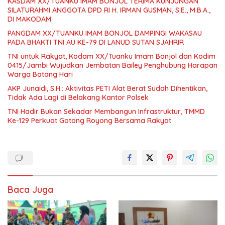
KASDAM XX/TUANKU IMAM BONJOL TERIMA KUNJUNGAN
SILATURAHMI ANGGOTA DPD RI H. IRMAN GUSMAN, S.E., M.B.A.,
DI MAKODAM
PANGDAM XX/TUANKU IMAM BONJOL DAMPINGI WAKASAU
PADA BHAKTI TNI AU KE-79 DI LANUD SUTAN SJAHRIR
TNI untuk Rakyat, Kodam XX/Tuanku Imam Bonjol dan Kodim
0415/Jambi Wujudkan Jembatan Bailey Penghubung Harapan
Warga Batang Hari
AKP Junaidi, S.H.: Aktivitas PETI Alat Berat Sudah Dihentikan,
Tidak Ada Lagi di Belakang Kantor Polsek
TNI Hadir Bukan Sekadar Membangun Infrastruktur, TMMD
Ke-129 Perkuat Gotong Royong Bersama Rakyat
Baca Juga