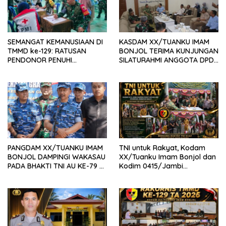
SEMANGAT KEMANUSIAAN DI
KASDAM XX/TUANKU IMAM
TMMD ke-129: RATUSAN
BONJOL TERIMA KUNJUNGAN
PENDONOR PENUHI
SILATURAHMI ANGGOTA DPD
KEBUTUHAAN STOK DARAH
RI H. IRMAN GUSMAN, S.E.,
M.B.A., DI MAKODAM
PANGDAM XX/TUANKU IMAM
TNI untuk Rakyat, Kodam
BONJOL DAMPINGI WAKASAU
XX/Tuanku Imam Bonjol dan
PADA BHAKTI TNI AU KE-79 DI
Kodim 0415/Jambi
LANUD SUTAN SJAHRIR
Wujudkan Jembatan Bailey
Penghubung Harapan Warga
Batang Hari