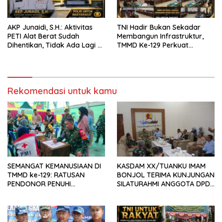
AKP Junaidi, S.H.: Aktivitas
TNI Hadir Bukan Sekadar
PETI Alat Berat Sudah
Membangun Infrastruktur,
Dihentikan, Tidak Ada Lagi di
TMMD Ke-129 Perkuat
Belakang Kantor Polsek
Gotong Royong Bersama
Rakyat
Rekomendasi untuk kamu
SEMANGAT KEMANUSIAAN DI
KASDAM XX/TUANKU IMAM
TMMD ke-129: RATUSAN
BONJOL TERIMA KUNJUNGAN
PENDONOR PENUHI
SILATURAHMI ANGGOTA DPD
KEBUTUHAAN STOK DARAH
RI H. IRMAN GUSMAN, S.E.,
M.B.A., DI MAKODAM