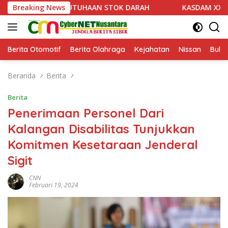
Langsung
BUTUHAAN STOK DARAH
Breaking News
KASDAM XX/TUANKU IMAM BONJO
ke
konten
Berita Otomotif
Berita Olahraga
Kejahatan
Nissan
Bulut
Beranda
Berita
Berita
Penerimaan Personel Dari
Kalangan Disabilitas Tunjukkan
Komitmen Kesetaraan Jenderal
Sigit
CNN
Februari 19, 2024