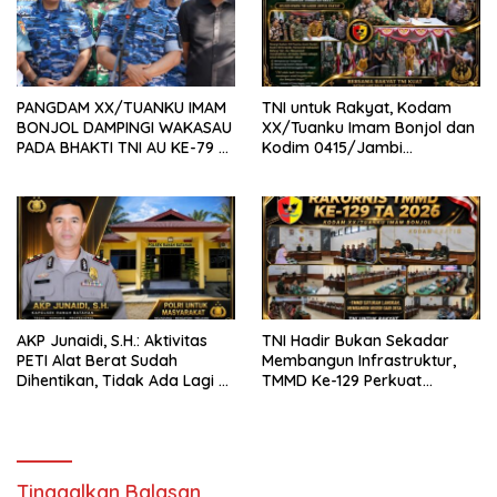
PANGDAM XX/TUANKU IMAM
TNI untuk Rakyat, Kodam
BONJOL DAMPINGI WAKASAU
XX/Tuanku Imam Bonjol dan
PADA BHAKTI TNI AU KE-79 DI
Kodim 0415/Jambi
LANUD SUTAN SJAHRIR
Wujudkan Jembatan Bailey
Penghubung Harapan Warga
Batang Hari
AKP Junaidi, S.H.: Aktivitas
TNI Hadir Bukan Sekadar
PETI Alat Berat Sudah
Membangun Infrastruktur,
Dihentikan, Tidak Ada Lagi di
TMMD Ke-129 Perkuat
Belakang Kantor Polsek
Gotong Royong Bersama
Rakyat
Tinggalkan Balasan