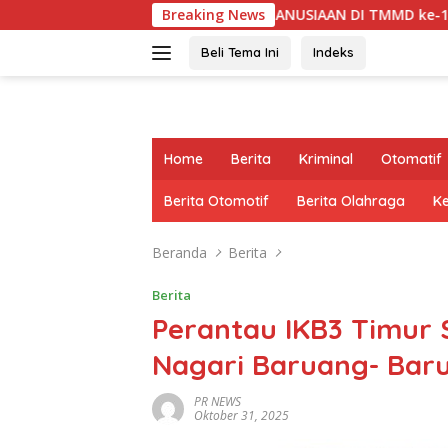
Langsung
T KEMANUSIAAN DI TMMD ke-129: RATUSAN PENDONOR PENUH
Breaking News
ke
konten
Beli Tema Ini
Indeks
Home
Berita
Kriminal
Otomatif
Berita Otomotif
Berita Olahraga
K
Beranda
Berita
Berita
Perantau IKB3 Timur
Nagari Baruang- Baru
PR NEWS
Oktober 31, 2025