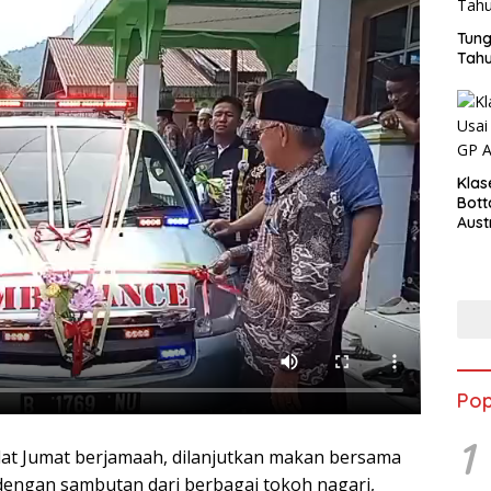
Tung
Tahu
Klas
Bott
Aust
Pop
1
lat Jumat berjamaah, dilanjutkan makan bersama
 dengan sambutan dari berbagai tokoh nagari,