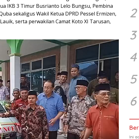
Ketua IKB 3 Timur Busrianto Lelo Bungsu, Pembina
2
 Quba sekaligus Wakil Ketua DPRD Pessel Ermizen,
 Lauik, serta perwakilan Camat Koto XI Tarusan,
3
4
5
6
Ber
Ini 