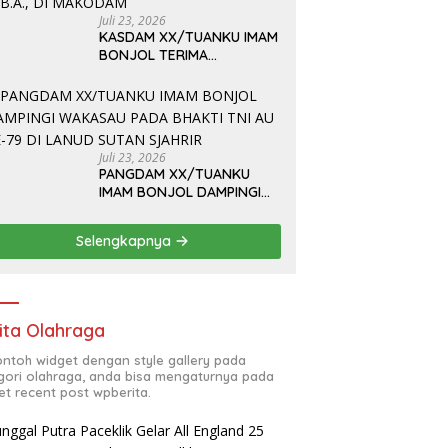
Juli 23, 2026
KASDAM XX/TUANKU IMAM
BONJOL TERIMA
KUNJUNGAN SILATURAHMI
ANGGOTA DPD RI H. IRMAN
GUSMAN, S.E., M.B.A., DI
MAKODAM
Juli 23, 2026
PANGDAM XX/TUANKU
IMAM BONJOL DAMPINGI
WAKASAU PADA BHAKTI
TNI AU KE-79 DI LANUD
Selengkapnya
SUTAN SJAHRIR
ita Olahraga
contoh widget dengan style gallery pada
gori olahraga, anda bisa mengaturnya pada
et recent post wpberita.