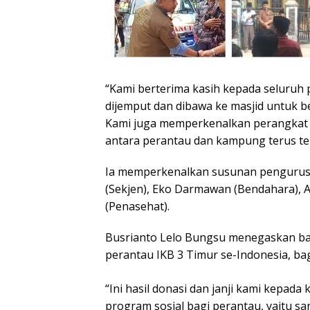
“Kami berterima kasih kepada seluruh 
dijemput dan dibawa ke masjid untuk b
Kami juga memperkenalkan perangkat I
antara perantau dan kampung terus terj
Ia memperkenalkan susunan pengurus I
(Sekjen), Eko Darmawan (Bendahara), Asr
(Penasehat).
Busrianto Lelo Bungsu menegaskan ba
perantau IKB 3 Timur se-Indonesia, ba
“Ini hasil donasi dan janji kami kepada
program sosial bagi perantau, yaitu sa