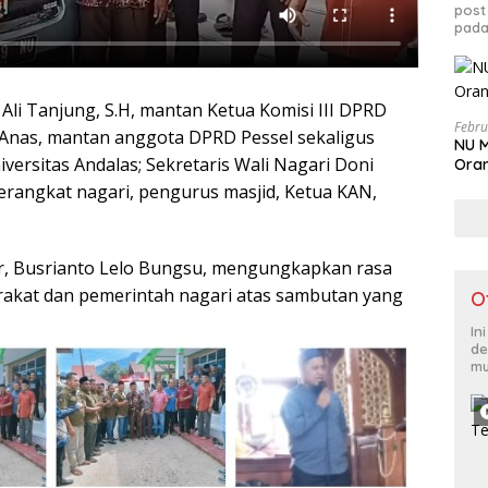
post
pada
 Ali Tanjung, S.H, mantan Ketua Komisi III DPRD
Febru
Anas, mantan anggota DPRD Pessel sekaligus
NU M
iversitas Andalas; Sekretaris Wali Nagari Doni
Oran
erangkat nagari, pengurus masjid, Ketua KAN,
r, Busrianto Lelo Bungsu, mengungkapkan rasa
rakat dan pemerintah nagari atas sambutan yang
O
In
de
mu