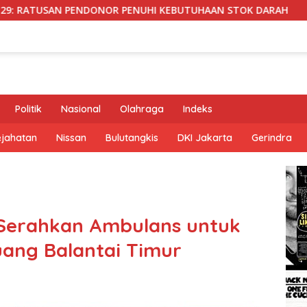
I KEBUTUHAAN STOK DARAH
KASDAM XX/TUANKU IMAM B
Politik
Nasional
Olahraga
Indeks
ejahatan
Nissan
Bulutangkis
DKI Jakarta
Gerindra
 Serahkan Ambulans untuk
ang Balantai Timur