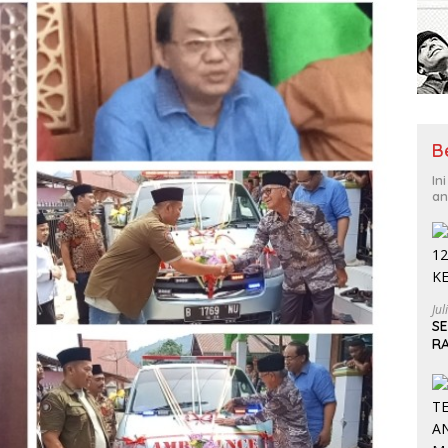
B
In
an
Jul
S
R
S