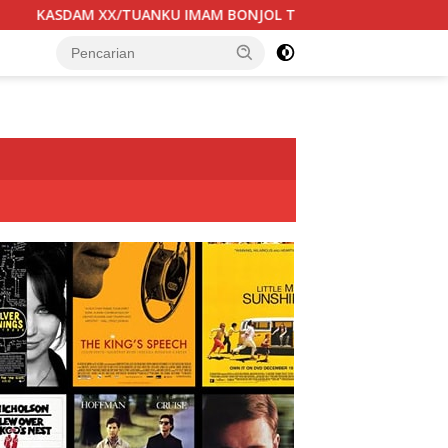
ONJOL TERIMA KUNJUNGAN SILATURAHMI ANGGOTA DPD RI H. IR