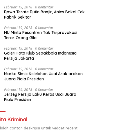
Februari 19, 2018
0 Komentar
Rawa Terate Rutin Banjir, Anies Bakal Cek
Pabrik Sekitar
Februari 19, 2018
0 Komentar
NU Minta Pesantren Tak Terprovokasi
Teror Orang Gila
Februari 19, 2018
0 Komentar
Galeri Foto Klub Sepakbola Indonesia
Persija Jakarta
Februari 19, 2018
0 Komentar
Marko Simic Kelelahan Usai Arak arakan
Juara Piala Presiden
Februari 19, 2018
0 Komentar
Jersey Persija Laku Keras Usai Juara
Piala Presiden
ita Kriminal
adalah contoh deskripsi untuk widget recent