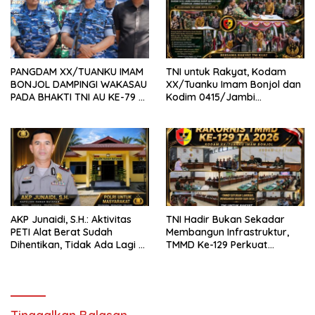
PANGDAM XX/TUANKU IMAM
TNI untuk Rakyat, Kodam
BONJOL DAMPINGI WAKASAU
XX/Tuanku Imam Bonjol dan
PADA BHAKTI TNI AU KE-79 DI
Kodim 0415/Jambi
LANUD SUTAN SJAHRIR
Wujudkan Jembatan Bailey
Penghubung Harapan Warga
Batang Hari
AKP Junaidi, S.H.: Aktivitas
TNI Hadir Bukan Sekadar
PETI Alat Berat Sudah
Membangun Infrastruktur,
Dihentikan, Tidak Ada Lagi di
TMMD Ke-129 Perkuat
Belakang Kantor Polsek
Gotong Royong Bersama
Rakyat