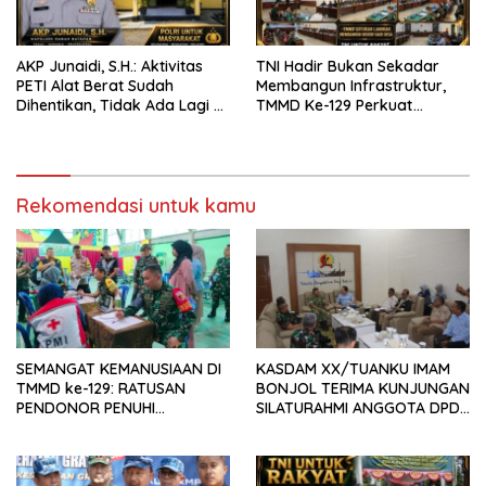
AKP Junaidi, S.H.: Aktivitas
TNI Hadir Bukan Sekadar
PETI Alat Berat Sudah
Membangun Infrastruktur,
Dihentikan, Tidak Ada Lagi di
TMMD Ke-129 Perkuat
Belakang Kantor Polsek
Gotong Royong Bersama
Rakyat
Rekomendasi untuk kamu
SEMANGAT KEMANUSIAAN DI
KASDAM XX/TUANKU IMAM
TMMD ke-129: RATUSAN
BONJOL TERIMA KUNJUNGAN
PENDONOR PENUHI
SILATURAHMI ANGGOTA DPD
KEBUTUHAAN STOK DARAH
RI H. IRMAN GUSMAN, S.E.,
M.B.A., DI MAKODAM