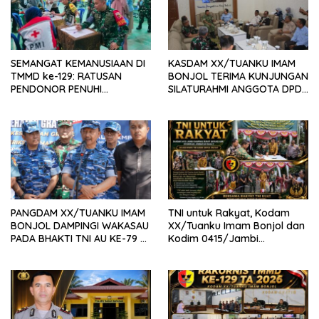
SEMANGAT KEMANUSIAAN DI
KASDAM XX/TUANKU IMAM
TMMD ke-129: RATUSAN
BONJOL TERIMA KUNJUNGAN
PENDONOR PENUHI
SILATURAHMI ANGGOTA DPD
KEBUTUHAAN STOK DARAH
RI H. IRMAN GUSMAN, S.E.,
M.B.A., DI MAKODAM
PANGDAM XX/TUANKU IMAM
TNI untuk Rakyat, Kodam
BONJOL DAMPINGI WAKASAU
XX/Tuanku Imam Bonjol dan
PADA BHAKTI TNI AU KE-79 DI
Kodim 0415/Jambi
LANUD SUTAN SJAHRIR
Wujudkan Jembatan Bailey
Penghubung Harapan Warga
Batang Hari