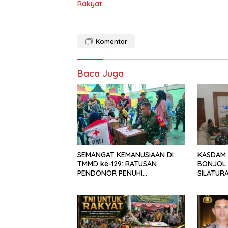
Rakyat
Komentar
Baca Juga
KASDAM 
SEMANGAT KEMANUSIAAN DI
BONJOL 
TMMD ke-129: RATUSAN
SILATUR
PENDONOR PENUHI
H. IRMAN 
KEBUTUHAAN STOK DARAH
DI MAK