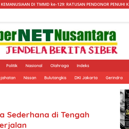
ke-129: RATUSAN PENDONOR PENUHI KEBUTUHAAN STOK DARA
Politik
Nasional
Olahraga
Indeks
ejahatan
Nissan
Bulutangkis
DKI Jakarta
Gerindra
a Sederhana di Tengah
erjalan