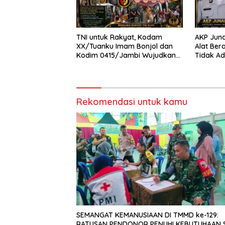
TNI untuk Rakyat, Kodam
AKP Junai
XX/Tuanku Imam Bonjol dan
Alat Ber
Kodim 0415/Jambi Wujudkan
Tidak Ad
Jembatan Bailey Penghubung
Kantor P
Harapan Warga Batang Hari
Rekomendasi untuk kamu
SEMANGAT KEMANUSIAAN DI TMMD ke-129:
RATUSAN PENDONOR PENUHI KEBUTUHAAN STOK