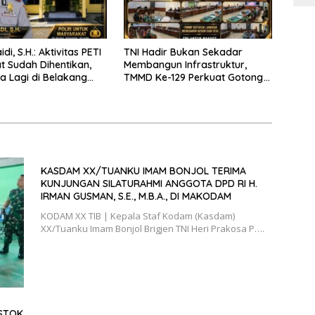
di, S.H.: Aktivitas PETI
TNI Hadir Bukan Sekadar
at Sudah Dihentikan,
Membangun Infrastruktur,
a Lagi di Belakang
TMMD Ke-129 Perkuat Gotong
olsek
Royong Bersama Rakyat
KASDAM XX/TUANKU IMAM BONJOL TERIMA
KUNJUNGAN SILATURAHMI ANGGOTA DPD RI H.
IRMAN GUSMAN, S.E., M.B.A., DI MAKODAM
KODAM XX TIB | Kepala Staf Kodam (Kasdam)
XX/Tuanku Imam Bonjol Brigjen TNI Heri Prakosa P….