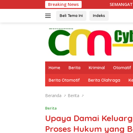
Langsung
Breaking News
SEMANGAT KEMANUSIAAN DI TMMD 
ke
konten
Beli Tema Ini
Indeks
Home
Berita
Kriminal
Otomatif
Berita Otomotif
Berita Olahraga
K
Beranda
Berita
Berita
Upaya Damai Keluarg
Proses Hukum yang B