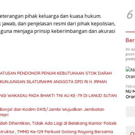
6
keterangan pihak keluarga dan kuasa hukum.
 jawab, dan penjelasan resmi dari pihak kepolisian,
t guna menjaga prinsip keberimbangan dan akurasi
Ber
Ini 
post
pada
SEMANGAT KEMANUSIAAN DI TMMD ke-129: RATUSAN PENDONOR PENUHI KEBUTUHAAN STOK DARAH
KUNJUNGAN SILATURAHMI ANGGOTA DPD RI H. IRMAN
Febru
NU M
I WAKASAU PADA BHAKTI TNI AU KE-79 DI LANUD SUTAN
Oran
 Bonjol dan Kodim 0415/Jambi Wujudkan Jembatan
Hari
 Sudah Dihentikan, Tidak Ada Lagi di Belakang Kantor Polsek
struktur, TMMD Ke-129 Perkuat Gotong Royong Bersama
O