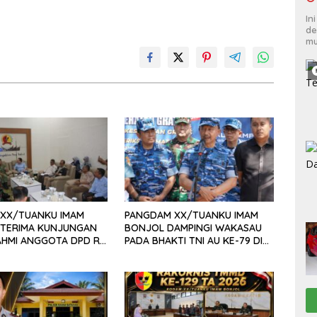
In
de
mu
XX/TUANKU IMAM
PANGDAM XX/TUANKU IMAM
TERIMA KUNJUNGAN
BONJOL DAMPINGI WAKASAU
AHMI ANGGOTA DPD RI
PADA BHAKTI TNI AU KE-79 DI
GUSMAN, S.E., M.B.A.,
LANUD SUTAN SJAHRIR
ODAM