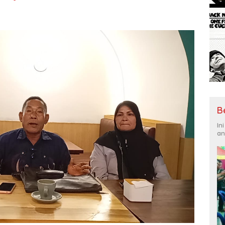
B
In
an